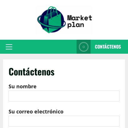
Passer
au
contenu
CONTÁCTENOS
Menu
principal
Contáctenos
Su nombre
Su correo electrónico